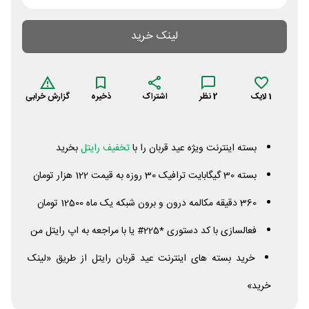
لینک خرید
1
لایک
2
نظر
اشتراک
ذخیره
گزارش خرابی
بسته اینترنت ویژه عید قربان را با
تخفیف رایتل
بخرید
بسته 30 گیگابایت ترافیک 30 روزه به قیمت 122 هزار تومان
360 دقیقه مکالمه درون و برون شبکه یک ماه 12500 تومان
فعالسازی با کد دستوری *225# یا با مراجعه به اپ رایتل من
خرید بسته های اینترنت عید قربان رایتل از طریق «لینک
خرید»