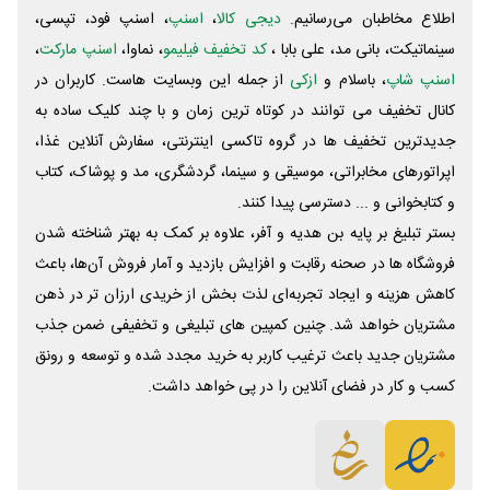
اطلاع مخاطبان می‌رسانیم.
دیجی کالا
،
اسنپ
، اسنپ فود، تپسی،
سینماتیکت، بانی مد، علی‌ بابا ،
کد تخفیف فیلیمو
، نماوا،
اسنپ مارکت
،
اسنپ شاپ
، باسلام و
ازکی
از جمله این وبسایت ‌هاست. کاربران در
کانال تخفیف می توانند در کوتاه ترین زمان و با چند کلیک ساده به
جدیدترین تخفیف ها در گروه تاکسی اینترنتی، سفارش آنلاین غذا،
اپراتورهای مخابراتی، موسیقی و سینما، گردشگری، مد و پوشاک، کتاب
و کتابخوانی و ... دسترسی پیدا کنند.
بستر تبلیغ بر پایه بن هدیه و آفر، علاوه بر کمک به بهتر شناخته شدن
فروشگاه ها در صحنه رقابت و افزایش بازدید و آمار فروش آن‌ها، باعث
کاهش هزینه و ایجاد تجربه‌ای لذت بخش از خریدی ارزان تر در ذهن
مشتریان خواهد شد. چنین کمپین های تبلیغی و تخفیفی ضمن جذب
مشتریان جدید باعث ترغیب کاربر به خرید مجدد شده و توسعه و رونق
کسب و کار در فضای آنلاین را در پی خواهد داشت.