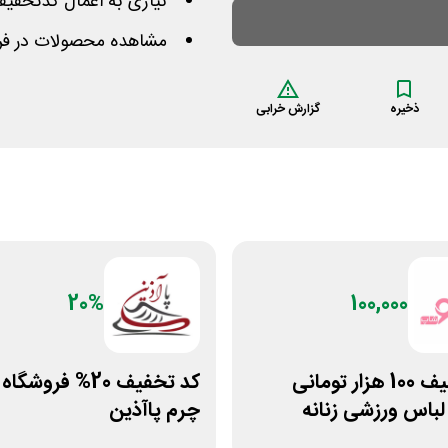
نیازی به اعمال کدتخفی
مشاهده محصولات در فرو
ذخیره
گزارش خرابی
20%
100,000
کد تخفیف 100 هزار تومانی
کد تخفیف 20% فرو
لباس ورزشی زنانه
چرم پاآذین
پ