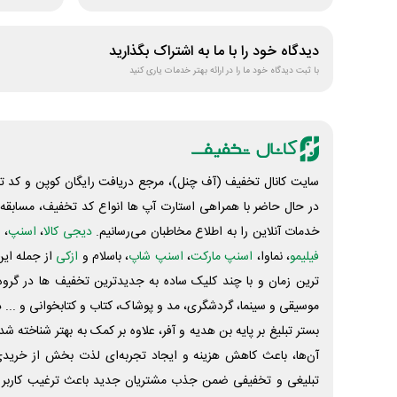
دیدگاه خود را با ما به اشتراک بگذارید
با ثبت دیدگاه خود ما را در ارائه بهتر خدمات یاری کنید
سایت کانال تخفیف (آف چنل)، مرجع دریافت رایگان کوپن و کد تخ
در حال حاضر با همراهی استارت آپ ها انواع کد تخفیف، مسابقه، 
خدمات آنلاین را به اطلاع مخاطبان می‌رسانیم.
دیجی کالا
،
اسنپ
، 
فیلیمو
، نماوا،
اسنپ مارکت
،
اسنپ شاپ
، باسلام و
ازکی
از جمله این
ترین زمان و با چند کلیک ساده به جدیدترین تخفیف ها در گروه ت
موسیقی و سینما، گردشگری، مد و پوشاک، کتاب و کتابخوانی و ... 
بستر تبلیغ بر پایه بن هدیه و آفر، علاوه بر کمک به بهتر شناخته 
آن‌ها، باعث کاهش هزینه و ایجاد تجربه‌ای لذت بخش از خرید
تبلیغی و تخفیفی ضمن جذب مشتریان جدید باعث ترغیب کاربر 