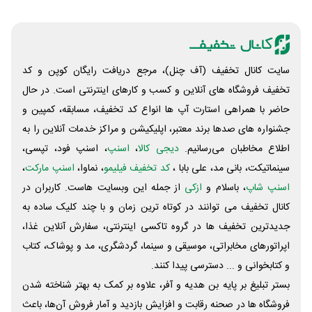
سایت کانال تخفیف (آف چنل)، مرجع دریافت رایگان کوپن و کد
تخفیف فروشگاه های آنلاین و کسب و‌ کارهای اینترنتی است. در حال
حاضر با همراهی استارت آپ ها انواع کد تخفیف، مسابقه، کمپین و
جشنواره های صدها برند معتبر، اپلیکیشن و مراکز خدمات آنلاین را به
اطلاع مخاطبان می‌رسانیم.
دیجی کالا
،
اسنپ
، اسنپ فود، تپسی،
سینماتیکت، بانی مد، علی‌ بابا ،
کد تخفیف فیلیمو
، نماوا،
اسنپ مارکت
،
اسنپ شاپ
، باسلام و
ازکی
از جمله این وبسایت ‌هاست. کاربران در
کانال تخفیف می توانند در کوتاه ترین زمان و با چند کلیک ساده به
جدیدترین تخفیف ها در گروه تاکسی اینترنتی، سفارش آنلاین غذا،
اپراتورهای مخابراتی، موسیقی و سینما، گردشگری، مد و پوشاک، کتاب
و کتابخوانی و ... دسترسی پیدا کنند.
بستر تبلیغ بر پایه بن هدیه و آفر، علاوه بر کمک به بهتر شناخته شدن
فروشگاه ها در صحنه رقابت و افزایش بازدید و آمار فروش آن‌ها، باعث