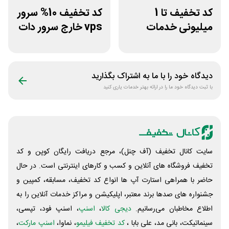
کد تخفیف تا 1
کد تخفیف 10% سرور
میلیونی خدمات
vps خارج سرور دات
ایجاد وبسایت اپ
ای ار
راکت
دیدگاه خود را با ما به اشتراک بگذارید
با ثبت دیدگاه خود ما را در ارائه بهتر خدمات یاری کنید
سایت کانال تخفیف (آف چنل)، مرجع دریافت رایگان کوپن و کد
تخفیف فروشگاه های آنلاین و کسب و‌ کارهای اینترنتی است. در حال
حاضر با همراهی استارت آپ ها انواع کد تخفیف، مسابقه، کمپین و
جشنواره های صدها برند معتبر، اپلیکیشن و مراکز خدمات آنلاین را به
اطلاع مخاطبان می‌رسانیم.
دیجی کالا
،
اسنپ
، اسنپ فود، تپسی،
سینماتیکت، بانی مد، علی‌ بابا ،
کد تخفیف فیلیمو
، نماوا،
اسنپ مارکت
،