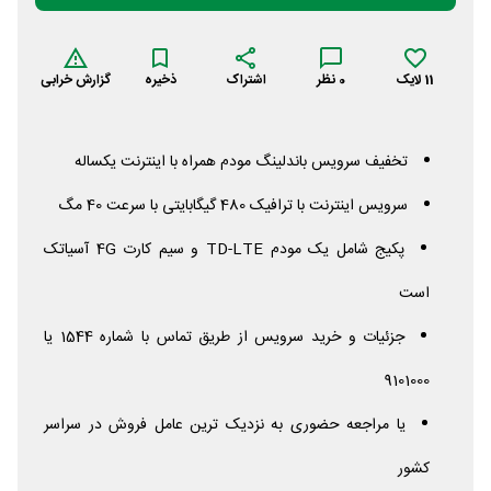
11
لایک
0
نظر
اشتراک
ذخیره
گزارش خرابی
تخفیف سرویس باندلینگ مودم همراه با اینترنت یکساله
سرویس اینترنت با ترافیک 480 گیگابایتی با سرعت 40 مگ
پکیج شامل یک مودم TD-LTE و سیم کارت
4G
آسیاتک
است
جزئیات و خرید سرویس از طریق تماس با شماره 1544 یا
9101000
یا مراجعه حضوری به نزدیک ترین عامل فروش در سراسر
کشور