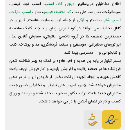
اطلاع مخاطبان می‌رسانیم.
دیجی کالا
،
اسنپ
، اسنپ فود، تپسی،
سینماتیکت، بانی مد، علی‌ بابا ،
کد تخفیف فیلیمو
، نماوا،
اسنپ مارکت
،
اسنپ شاپ
، باسلام و
ازکی
از جمله این وبسایت ‌هاست. کاربران در
کانال تخفیف می توانند در کوتاه ترین زمان و با چند کلیک ساده به
جدیدترین تخفیف ها در گروه تاکسی اینترنتی، سفارش آنلاین غذا،
اپراتورهای مخابراتی، موسیقی و سینما، گردشگری، مد و پوشاک، کتاب
و کتابخوانی و ... دسترسی پیدا کنند.
بستر تبلیغ بر پایه بن هدیه و آفر، علاوه بر کمک به بهتر شناخته شدن
فروشگاه ها در صحنه رقابت و افزایش بازدید و آمار فروش آن‌ها، باعث
کاهش هزینه و ایجاد تجربه‌ای لذت بخش از خریدی ارزان تر در ذهن
مشتریان خواهد شد. چنین کمپین های تبلیغی و تخفیفی ضمن جذب
مشتریان جدید باعث ترغیب کاربر به خرید مجدد شده و توسعه و رونق
کسب و کار در فضای آنلاین را در پی خواهد داشت.