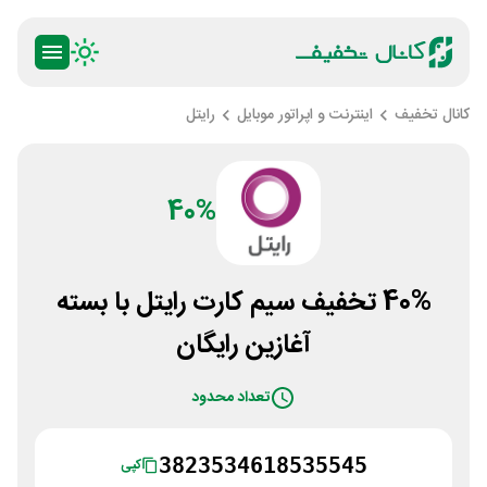
کانال تخفیف
اینترنت و اپراتور موبایل
رایتل
40%
40% تخفیف سیم کارت رایتل با بسته
آغازین رایگان
تعداد محدود
3823534618535545
کپی