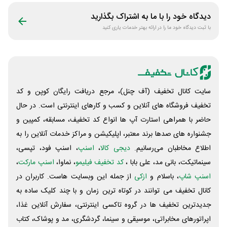
دیدگاه خود را با ما به اشتراک بگذارید
با ثبت دیدگاه خود ما را در ارائه بهتر خدمات یاری کنید
سایت کانال تخفیف (آف چنل)، مرجع دریافت رایگان کوپن و کد
تخفیف فروشگاه های آنلاین و کسب و‌ کارهای اینترنتی است. در حال
حاضر با همراهی استارت آپ ها انواع کد تخفیف، مسابقه، کمپین و
جشنواره های صدها برند معتبر، اپلیکیشن و مراکز خدمات آنلاین را به
اطلاع مخاطبان می‌رسانیم.
دیجی کالا
،
اسنپ
، اسنپ فود، تپسی،
سینماتیکت، بانی مد، علی‌ بابا ،
کد تخفیف فیلیمو
، نماوا،
اسنپ مارکت
،
اسنپ شاپ
، باسلام و
ازکی
از جمله این وبسایت ‌هاست. کاربران در
کانال تخفیف می توانند در کوتاه ترین زمان و با چند کلیک ساده به
جدیدترین تخفیف ها در گروه تاکسی اینترنتی، سفارش آنلاین غذا،
اپراتورهای مخابراتی، موسیقی و سینما، گردشگری، مد و پوشاک، کتاب