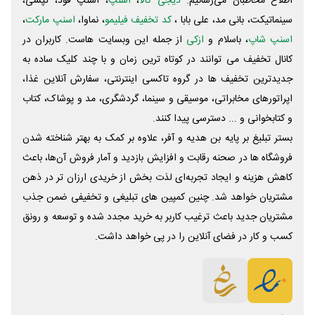
اطلاع مخاطبان می‌رسانیم.
دیجی کالا
،
اسنپ
، اسنپ فود، تپسی،
سینماتیکت، بانی مد، علی‌ بابا ،
کد تخفیف فیلیمو
، نماوا،
اسنپ مارکت
،
اسنپ شاپ
، باسلام و
ازکی
از جمله این وبسایت ‌هاست. کاربران در
کانال تخفیف می توانند در کوتاه ترین زمان و با چند کلیک ساده به
جدیدترین تخفیف ها در گروه تاکسی اینترنتی، سفارش آنلاین غذا،
اپراتورهای مخابراتی، موسیقی و سینما، گردشگری، مد و پوشاک، کتاب
و کتابخوانی و ... دسترسی پیدا کنند.
بستر تبلیغ بر پایه بن هدیه و آفر، علاوه بر کمک به بهتر شناخته شدن
فروشگاه ها در صحنه رقابت و افزایش بازدید و آمار فروش آن‌ها، باعث
کاهش هزینه و ایجاد تجربه‌ای لذت بخش از خریدی ارزان تر در ذهن
مشتریان خواهد شد. چنین کمپین های تبلیغی و تخفیفی ضمن جذب
مشتریان جدید باعث ترغیب کاربر به خرید مجدد شده و توسعه و رونق
کسب و کار در فضای آنلاین را در پی خواهد داشت.