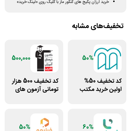
خرید ارزان پکیج های کنکور ماز با کلیک روی «لینک خرید»
تخفیف‌های مشابه
500,000
50%
کد تخفیف 50%
کد تخفیف 500 هزار
اولین خرید مکتب
تومانی آزمون های
خونه
قلم چی
50%
60%