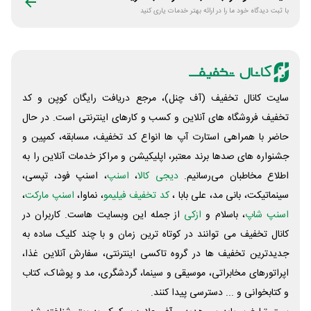
با ثبت دیدگاه خود ما را در ارائه بهتر خدمات یاری کنید
سایت کانال تخفیف (آف چنل)، مرجع دریافت رایگان کوپن و کد
تخفیف فروشگاه های آنلاین و کسب و‌ کارهای اینترنتی است. در حال
حاضر با همراهی استارت آپ ها انواع کد تخفیف، مسابقه، کمپین و
جشنواره های صدها برند معتبر، اپلیکیشن و مراکز خدمات آنلاین را به
اطلاع مخاطبان می‌رسانیم.
دیجی کالا
،
اسنپ
، اسنپ فود، تپسی،
سینماتیکت، بانی مد، علی‌ بابا ،
کد تخفیف فیلیمو
، نماوا،
اسنپ مارکت
،
اسنپ شاپ
، باسلام و
ازکی
از جمله این وبسایت ‌هاست. کاربران در
کانال تخفیف می توانند در کوتاه ترین زمان و با چند کلیک ساده به
جدیدترین تخفیف ها در گروه تاکسی اینترنتی، سفارش آنلاین غذا،
اپراتورهای مخابراتی، موسیقی و سینما، گردشگری، مد و پوشاک، کتاب
و کتابخوانی و ... دسترسی پیدا کنند.