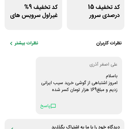
کد تخفیف 15
کد تخفیف 9%
درصدی سرور
غیراول سرویس های
اختصاصی ایران
میزبانی میهن وب
سرور دات آی آر
هاست
نظرات کاربران
نظرات بیشتر
علی اصغر آذری
باسلام
امروز اشتباهی از گوشی خرید سیب ایرانی
زدیم و مبلغ169 هزار تومان کسر شده
است.
لطفا اونو عودت دهید.
پاسخ
شماره کارت:6063731036546928
دیدگاه خود را با ما به اشتراک بگذارید