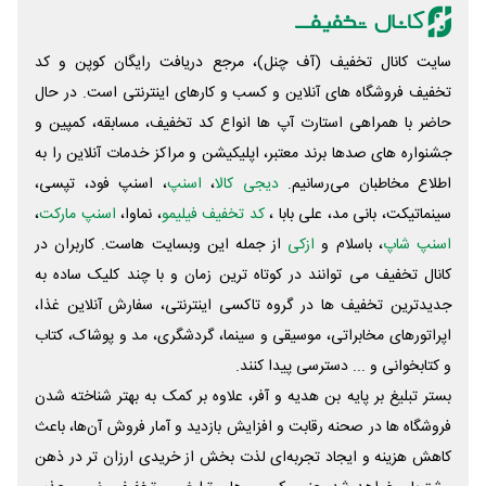
سایت کانال تخفیف (آف چنل)، مرجع دریافت رایگان کوپن و کد
تخفیف فروشگاه های آنلاین و کسب و‌ کارهای اینترنتی است. در حال
حاضر با همراهی استارت آپ ها انواع کد تخفیف، مسابقه، کمپین و
جشنواره های صدها برند معتبر، اپلیکیشن و مراکز خدمات آنلاین را به
اطلاع مخاطبان می‌رسانیم.
دیجی کالا
،
اسنپ
، اسنپ فود، تپسی،
سینماتیکت، بانی مد، علی‌ بابا ،
کد تخفیف فیلیمو
، نماوا،
اسنپ مارکت
،
اسنپ شاپ
، باسلام و
ازکی
از جمله این وبسایت ‌هاست. کاربران در
کانال تخفیف می توانند در کوتاه ترین زمان و با چند کلیک ساده به
جدیدترین تخفیف ها در گروه تاکسی اینترنتی، سفارش آنلاین غذا،
اپراتورهای مخابراتی، موسیقی و سینما، گردشگری، مد و پوشاک، کتاب
و کتابخوانی و ... دسترسی پیدا کنند.
بستر تبلیغ بر پایه بن هدیه و آفر، علاوه بر کمک به بهتر شناخته شدن
فروشگاه ها در صحنه رقابت و افزایش بازدید و آمار فروش آن‌ها، باعث
کاهش هزینه و ایجاد تجربه‌ای لذت بخش از خریدی ارزان تر در ذهن