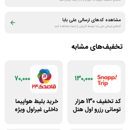
کدهای تخفیف مربوط به
علی بابا
را از اینجا ارسال کنید
مشاهده کدهای ارسالی
علی بابا
کدهای ارسالی
علی بابا
توسط کاربران را اینجا مشاهده کنید
تخفیف‌های مشابه
70,000
130,000
کد تخفیف 130 هزار
خرید بلیط هواپیما
تومانی رزرو اول هتل
داخلی غیراول ویژه
اسنپ تریپ
اپلیکیشن
قاصدک24