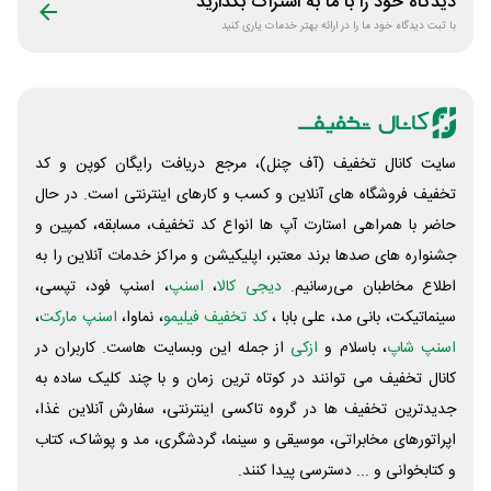
دیدگاه خود را با ما به اشتراک بگذارید
با ثبت دیدگاه خود ما را در ارائه بهتر خدمات یاری کنید
سایت کانال تخفیف (آف چنل)، مرجع دریافت رایگان کوپن و کد
تخفیف فروشگاه های آنلاین و کسب و‌ کارهای اینترنتی است. در حال
حاضر با همراهی استارت آپ ها انواع کد تخفیف، مسابقه، کمپین و
جشنواره های صدها برند معتبر، اپلیکیشن و مراکز خدمات آنلاین را به
اطلاع مخاطبان می‌رسانیم.
دیجی کالا
،
اسنپ
، اسنپ فود، تپسی،
سینماتیکت، بانی مد، علی‌ بابا ،
کد تخفیف فیلیمو
، نماوا،
اسنپ مارکت
،
اسنپ شاپ
، باسلام و
ازکی
از جمله این وبسایت ‌هاست. کاربران در
کانال تخفیف می توانند در کوتاه ترین زمان و با چند کلیک ساده به
جدیدترین تخفیف ها در گروه تاکسی اینترنتی، سفارش آنلاین غذا،
اپراتورهای مخابراتی، موسیقی و سینما، گردشگری، مد و پوشاک، کتاب
و کتابخوانی و ... دسترسی پیدا کنند.