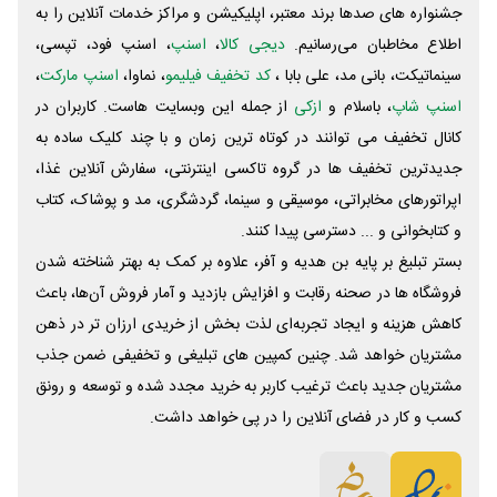
جشنواره های صدها برند معتبر، اپلیکیشن و مراکز خدمات آنلاین را به
اطلاع مخاطبان می‌رسانیم.
دیجی کالا
،
اسنپ
، اسنپ فود، تپسی،
سینماتیکت، بانی مد، علی‌ بابا ،
کد تخفیف فیلیمو
، نماوا،
اسنپ مارکت
،
اسنپ شاپ
، باسلام و
ازکی
از جمله این وبسایت ‌هاست. کاربران در
کانال تخفیف می توانند در کوتاه ترین زمان و با چند کلیک ساده به
جدیدترین تخفیف ها در گروه تاکسی اینترنتی، سفارش آنلاین غذا،
اپراتورهای مخابراتی، موسیقی و سینما، گردشگری، مد و پوشاک، کتاب
و کتابخوانی و ... دسترسی پیدا کنند.
بستر تبلیغ بر پایه بن هدیه و آفر، علاوه بر کمک به بهتر شناخته شدن
فروشگاه ها در صحنه رقابت و افزایش بازدید و آمار فروش آن‌ها، باعث
کاهش هزینه و ایجاد تجربه‌ای لذت بخش از خریدی ارزان تر در ذهن
مشتریان خواهد شد. چنین کمپین های تبلیغی و تخفیفی ضمن جذب
مشتریان جدید باعث ترغیب کاربر به خرید مجدد شده و توسعه و رونق
کسب و کار در فضای آنلاین را در پی خواهد داشت.