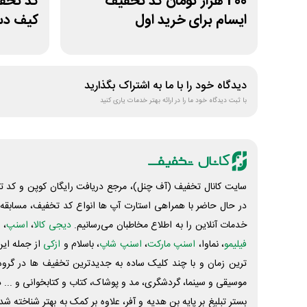
200 هزار تومان کد تخفیف
ایسام برای خرید اول
کیف دس
دیدگاه خود را با ما به اشتراک بگذارید
با ثبت دیدگاه خود ما را در ارائه بهتر خدمات یاری کنید
سایت کانال تخفیف (آف چنل)، مرجع دریافت رایگان کوپن و کد تخ
در حال حاضر با همراهی استارت آپ ها انواع کد تخفیف، مسابقه، 
خدمات آنلاین را به اطلاع مخاطبان می‌رسانیم.
دیجی کالا
،
اسنپ
، 
فیلیمو
، نماوا،
اسنپ مارکت
،
اسنپ شاپ
، باسلام و
ازکی
از جمله این
ترین زمان و با چند کلیک ساده به جدیدترین تخفیف ها در گروه ت
موسیقی و سینما، گردشگری، مد و پوشاک، کتاب و کتابخوانی و ... 
بستر تبلیغ بر پایه بن هدیه و آفر، علاوه بر کمک به بهتر شناخته 