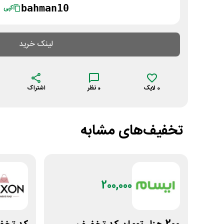
bahman10
کپی
لینک خرید
0
لایک
0
نظر
اشتراک
تخفیف‌های مشابه
200,000