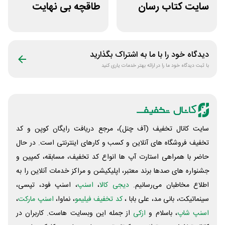
سایت کتاب رسان
طاقچه بی نهایت
خرید بالای 1.5
خرید اول
میلیون
دیدگاه خود را با ما به اشتراک بگذارید
با ثبت دیدگاه خود ما را در ارائه بهتر خدمات یاری کنید
سایت کانال تخفیف (آف چنل)، مرجع دریافت رایگان کوپن و کد
تخفیف فروشگاه های آنلاین و کسب و‌ کارهای اینترنتی است. در حال
حاضر با همراهی استارت آپ ها انواع کد تخفیف، مسابقه، کمپین و
جشنواره های صدها برند معتبر، اپلیکیشن و مراکز خدمات آنلاین را به
اطلاع مخاطبان می‌رسانیم.
دیجی کالا
،
اسنپ
، اسنپ فود، تپسی،
سینماتیکت، بانی مد، علی‌ بابا ،
کد تخفیف فیلیمو
، نماوا،
اسنپ مارکت
،
اسنپ شاپ
، باسلام و
ازکی
از جمله این وبسایت ‌هاست. کاربران در