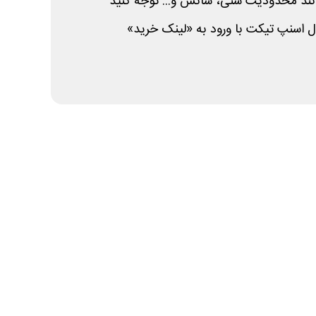
انند محدودیت سنی، سانس و... توجه کنید
 اسنپ تیکت با ورود به «لینک خرید»