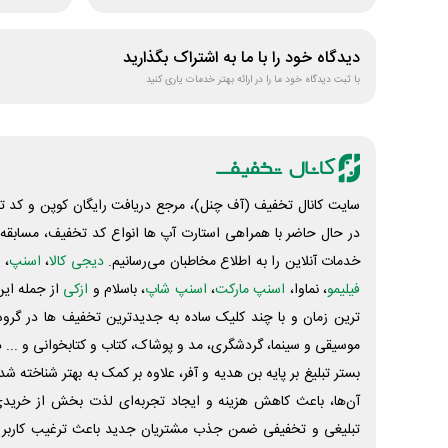
دیدگاه خود را با ما به اشتراک بگذارید
با ثبت دیدگاه خود ما را در ارائه بهتر خدمات یاری کنید
سایت کانال تخفیف (آف چنل)، مرجع دریافت رایگان کوپن و کد تخ
در حال حاضر با همراهی استارت آپ ها انواع کد تخفیف، مسابقه، 
خدمات آنلاین را به اطلاع مخاطبان می‌رسانیم.
دیجی کالا
،
اسنپ
، 
فیلیمو
، نماوا،
اسنپ مارکت
،
اسنپ شاپ
، باسلام و
ازکی
از جمله این
ترین زمان و با چند کلیک ساده به جدیدترین تخفیف ها در گروه ت
موسیقی و سینما، گردشگری، مد و پوشاک، کتاب و کتابخوانی و ... 
بستر تبلیغ بر پایه بن هدیه و آفر، علاوه بر کمک به بهتر شناخته 
آن‌ها، باعث کاهش هزینه و ایجاد تجربه‌ای لذت بخش از خرید
تبلیغی و تخفیفی ضمن جذب مشتریان جدید باعث ترغیب کاربر 