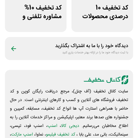
کد تخفیف 10
کد تخفیف 10%
درصدی محصولات
مشاوره تلفنی و
زیبایی روژا
متنی با پزشک
رویینو
دیدگاه خود را با ما به اشتراک بگذارید
با ثبت دیدگاه خود ما را در ارائه بهتر خدمات یاری کنید
سایت کانال تخفیف (آف چنل)، مرجع دریافت رایگان کوپن و کد
تخفیف فروشگاه های آنلاین و کسب و‌ کارهای اینترنتی است. در حال
حاضر با همراهی استارت آپ ها انواع کد تخفیف، مسابقه، کمپین و
جشنواره های صدها برند معتبر، اپلیکیشن و مراکز خدمات آنلاین را به
اطلاع مخاطبان می‌رسانیم.
دیجی کالا
،
اسنپ
، اسنپ فود، تپسی،
سینماتیکت، بانی مد، علی‌ بابا ،
کد تخفیف فیلیمو
، نماوا،
اسنپ مارکت
،