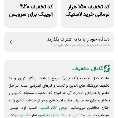
کد تخفیف 150 هزار
کد تخفیف 20%
تومانی خرید لاستیک
الوپیک برای سرویس
تپسی گاراژ
تاکسی موتوری
دیدگاه خود را با ما به اشتراک بگذارید
با ثبت دیدگاه خود ما را در ارائه بهتر خدمات یاری کنید
سایت کانال تخفیف (آف چنل)، مرجع دریافت رایگان کوپن و کد
تخفیف فروشگاه های آنلاین و کسب و‌ کارهای اینترنتی است. در حال
حاضر با همراهی استارت آپ ها انواع کد تخفیف، مسابقه، کمپین و
جشنواره های صدها برند معتبر، اپلیکیشن و مراکز خدمات آنلاین را به
اطلاع مخاطبان می‌رسانیم.
دیجی کالا
،
اسنپ
، اسنپ فود، تپسی،
سینماتیکت، بانی مد، علی‌ بابا ،
کد تخفیف فیلیمو
، نماوا،
اسنپ مارکت
،