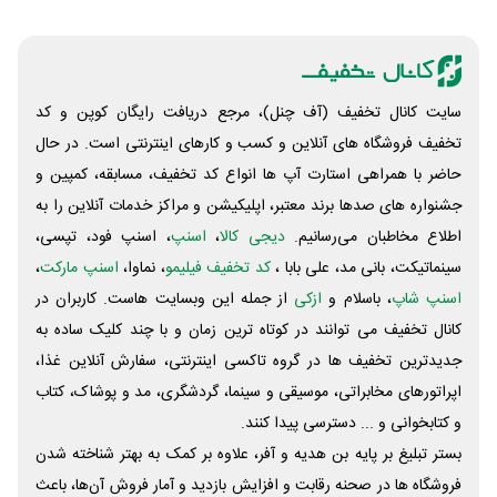
سایت کانال تخفیف (آف چنل)، مرجع دریافت رایگان کوپن و کد
تخفیف فروشگاه های آنلاین و کسب و‌ کارهای اینترنتی است. در حال
حاضر با همراهی استارت آپ ها انواع کد تخفیف، مسابقه، کمپین و
جشنواره های صدها برند معتبر، اپلیکیشن و مراکز خدمات آنلاین را به
اطلاع مخاطبان می‌رسانیم.
دیجی کالا
،
اسنپ
، اسنپ فود، تپسی،
سینماتیکت، بانی مد، علی‌ بابا ،
کد تخفیف فیلیمو
، نماوا،
اسنپ مارکت
،
اسنپ شاپ
، باسلام و
ازکی
از جمله این وبسایت ‌هاست. کاربران در
کانال تخفیف می توانند در کوتاه ترین زمان و با چند کلیک ساده به
جدیدترین تخفیف ها در گروه تاکسی اینترنتی، سفارش آنلاین غذا،
اپراتورهای مخابراتی، موسیقی و سینما، گردشگری، مد و پوشاک، کتاب
و کتابخوانی و ... دسترسی پیدا کنند.
بستر تبلیغ بر پایه بن هدیه و آفر، علاوه بر کمک به بهتر شناخته شدن
فروشگاه ها در صحنه رقابت و افزایش بازدید و آمار فروش آن‌ها، باعث