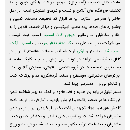
سایت کانال تخفیف (آف چنل)، مرجع دریافت رایگان کوپن و کد
تخفیف فروشگاه های آنلاین و کسب و‌ کارهای اینترنتی است. در حال
حاضر با همراهی استارت آپ ها انواع کد تخفیف، مسابقه، کمپین و
جشنواره های صدها برند معتبر، اپلیکیشن و مراکز خدمات آنلاین را به
اطلاع مخاطبان می‌رسانیم.
دیجی کالا
،
اسنپ
، اسنپ فود، تپسی،
سینماتیکت، بانی مد، علی‌ بابا ،
کد تخفیف فیلیمو
، نماوا،
اسنپ مارکت
،
اسنپ شاپ
، باسلام و
ازکی
از جمله این وبسایت ‌هاست. کاربران در
کانال تخفیف می توانند در کوتاه ترین زمان و با چند کلیک ساده به
جدیدترین تخفیف ها در گروه تاکسی اینترنتی، سفارش آنلاین غذا،
اپراتورهای مخابراتی، موسیقی و سینما، گردشگری، مد و پوشاک، کتاب
و کتابخوانی و ... دسترسی پیدا کنند.
بستر تبلیغ بر پایه بن هدیه و آفر، علاوه بر کمک به بهتر شناخته شدن
فروشگاه ها در صحنه رقابت و افزایش بازدید و آمار فروش آن‌ها، باعث
کاهش هزینه و ایجاد تجربه‌ای لذت بخش از خریدی ارزان تر در ذهن
مشتریان خواهد شد. چنین کمپین های تبلیغی و تخفیفی ضمن جذب
مشتریان جدید باعث ترغیب کاربر به خرید مجدد شده و توسعه و رونق