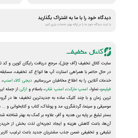
دیدگاه خود را با ما به اشتراک بگذارید
با ثبت دیدگاه خود ما را در ارائه بهتر خدمات یاری کنید
سایت کانال تخفیف (آف چنل)، مرجع دریافت رایگان کوپن و کد تخ
در حال حاضر با همراهی استارت آپ ها انواع کد تخفیف، مسابقه، 
خدمات آنلاین را به اطلاع مخاطبان می‌رسانیم.
دیجی کالا
،
اسنپ
، 
فیلیمو
، نماوا،
اسنپ مارکت
،
اسنپ شاپ
، باسلام و
ازکی
از جمله این
ترین زمان و با چند کلیک ساده به جدیدترین تخفیف ها در گروه ت
موسیقی و سینما، گردشگری، مد و پوشاک، کتاب و کتابخوانی و ... 
بستر تبلیغ بر پایه بن هدیه و آفر، علاوه بر کمک به بهتر شناخته 
آن‌ها، باعث کاهش هزینه و ایجاد تجربه‌ای لذت بخش از خرید
تبلیغی و تخفیفی ضمن جذب مشتریان جدید باعث ترغیب کاربر 