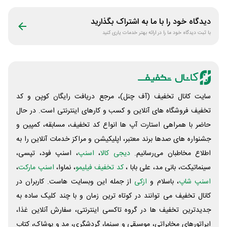
دیجیتال سیموف
دیدگاه خود را با ما به اشتراک بگذارید
با ثبت دیدگاه خود ما را در ارائه بهتر خدمات یاری کنید
سایت کانال تخفیف (آف چنل)، مرجع دریافت رایگان کوپن و کد
تخفیف فروشگاه های آنلاین و کسب و‌ کارهای اینترنتی است. در حال
حاضر با همراهی استارت آپ ها انواع کد تخفیف، مسابقه، کمپین و
جشنواره های صدها برند معتبر، اپلیکیشن و مراکز خدمات آنلاین را به
اطلاع مخاطبان می‌رسانیم.
دیجی کالا
،
اسنپ
، اسنپ فود، تپسی،
سینماتیکت، بانی مد، علی‌ بابا ،
کد تخفیف فیلیمو
، نماوا،
اسنپ مارکت
،
اسنپ شاپ
، باسلام و
ازکی
از جمله این وبسایت ‌هاست. کاربران در
کانال تخفیف می توانند در کوتاه ترین زمان و با چند کلیک ساده به
جدیدترین تخفیف ها در گروه تاکسی اینترنتی، سفارش آنلاین غذا،
اپراتورهای مخابراتی، موسیقی و سینما، گردشگری، مد و پوشاک، کتاب