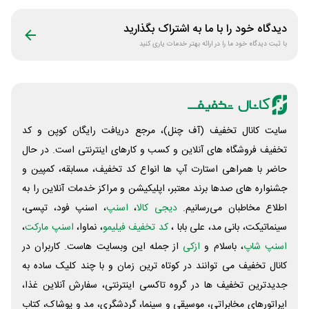
دیدگاه خود را با ما به اشتراک بگذارید
با ثبت دیدگاه خود ما را در ارائه بهتر خدمات یاری کنید
سایت کانال تخفیف (آف چنل)، مرجع دریافت رایگان کوپن و کد
تخفیف فروشگاه های آنلاین و کسب و‌ کارهای اینترنتی است. در حال
حاضر با همراهی استارت آپ ها انواع کد تخفیف، مسابقه، کمپین و
جشنواره های صدها برند معتبر، اپلیکیشن و مراکز خدمات آنلاین را به
اطلاع مخاطبان می‌رسانیم.
دیجی کالا
،
اسنپ
، اسنپ فود، تپسی،
سینماتیکت، بانی مد، علی‌ بابا ،
کد تخفیف فیلیمو
، نماوا،
اسنپ مارکت
،
اسنپ شاپ
، باسلام و
ازکی
از جمله این وبسایت ‌هاست. کاربران در
کانال تخفیف می توانند در کوتاه ترین زمان و با چند کلیک ساده به
جدیدترین تخفیف ها در گروه تاکسی اینترنتی، سفارش آنلاین غذا،
اپراتورهای مخابراتی، موسیقی و سینما، گردشگری، مد و پوشاک، کتاب