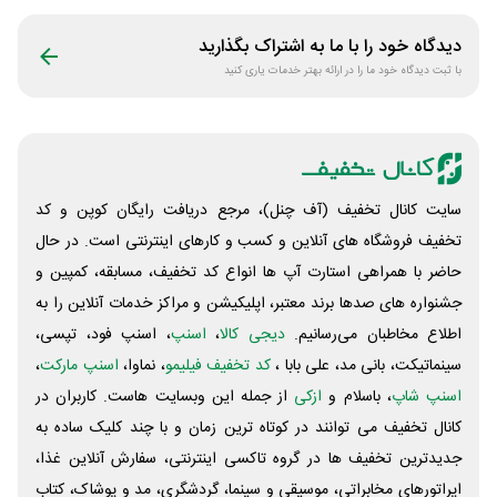
جنگل
دیدگاه خود را با ما به اشتراک بگذارید
با ثبت دیدگاه خود ما را در ارائه بهتر خدمات یاری کنید
سایت کانال تخفیف (آف چنل)، مرجع دریافت رایگان کوپن و کد
تخفیف فروشگاه های آنلاین و کسب و‌ کارهای اینترنتی است. در حال
حاضر با همراهی استارت آپ ها انواع کد تخفیف، مسابقه، کمپین و
جشنواره های صدها برند معتبر، اپلیکیشن و مراکز خدمات آنلاین را به
اطلاع مخاطبان می‌رسانیم.
دیجی کالا
،
اسنپ
، اسنپ فود، تپسی،
سینماتیکت، بانی مد، علی‌ بابا ،
کد تخفیف فیلیمو
، نماوا،
اسنپ مارکت
،
اسنپ شاپ
، باسلام و
ازکی
از جمله این وبسایت ‌هاست. کاربران در
کانال تخفیف می توانند در کوتاه ترین زمان و با چند کلیک ساده به
جدیدترین تخفیف ها در گروه تاکسی اینترنتی، سفارش آنلاین غذا،
اپراتورهای مخابراتی، موسیقی و سینما، گردشگری، مد و پوشاک، کتاب