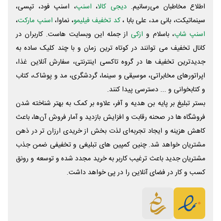
اطلاع مخاطبان می‌رسانیم.
دیجی کالا
،
اسنپ
، اسنپ فود، تپسی،
سینماتیکت، بانی مد، علی‌ بابا ،
کد تخفیف فیلیمو
، نماوا،
اسنپ مارکت
،
اسنپ شاپ
، باسلام و
ازکی
از جمله این وبسایت ‌هاست. کاربران در
کانال تخفیف می توانند در کوتاه ترین زمان و با چند کلیک ساده به
جدیدترین تخفیف ها در گروه تاکسی اینترنتی، سفارش آنلاین غذا،
اپراتورهای مخابراتی، موسیقی و سینما، گردشگری، مد و پوشاک، کتاب
و کتابخوانی و ... دسترسی پیدا کنند.
بستر تبلیغ بر پایه بن هدیه و آفر، علاوه بر کمک به بهتر شناخته شدن
فروشگاه ها در صحنه رقابت و افزایش بازدید و آمار فروش آن‌ها، باعث
کاهش هزینه و ایجاد تجربه‌ای لذت بخش از خریدی ارزان تر در ذهن
مشتریان خواهد شد. چنین کمپین های تبلیغی و تخفیفی ضمن جذب
مشتریان جدید باعث ترغیب کاربر به خرید مجدد شده و توسعه و رونق
کسب و کار در فضای آنلاین را در پی خواهد داشت.