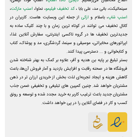
اطلاع مخاطبان می‌رسانیم.
دیجی کالا
،
اسنپ
، اسنپ فود، تپسی،
سینماتیکت، بانی مد، علی‌ بابا ،
کد تخفیف فیلیمو
، نماوا،
اسنپ مارکت
،
اسنپ شاپ
، باسلام و
ازکی
از جمله این وبسایت ‌هاست. کاربران در
کانال تخفیف می توانند در کوتاه ترین زمان و با چند کلیک ساده به
جدیدترین تخفیف ها در گروه تاکسی اینترنتی، سفارش آنلاین غذا،
اپراتورهای مخابراتی، موسیقی و سینما، گردشگری، مد و پوشاک، کتاب
و کتابخوانی و ... دسترسی پیدا کنند.
بستر تبلیغ بر پایه بن هدیه و آفر، علاوه بر کمک به بهتر شناخته شدن
فروشگاه ها در صحنه رقابت و افزایش بازدید و آمار فروش آن‌ها، باعث
کاهش هزینه و ایجاد تجربه‌ای لذت بخش از خریدی ارزان تر در ذهن
مشتریان خواهد شد. چنین کمپین های تبلیغی و تخفیفی ضمن جذب
مشتریان جدید باعث ترغیب کاربر به خرید مجدد شده و توسعه و رونق
کسب و کار در فضای آنلاین را در پی خواهد داشت.