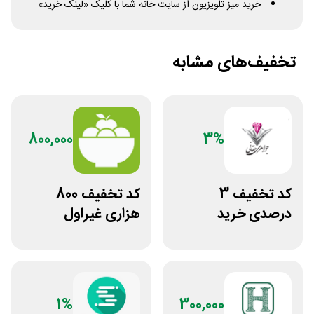
خرید میز تلویزیون از سایت خانه شما با کلیک «لینک خرید»
تخفیف‌های مشابه
800,000
3%
کد تخفیف 3
کد تخفیف 800
درصدی خرید
هزاری غیراول
زیورآلات جواهری
فروشگاه اکشن
حقانی
فیگور بگو سیب
1%
300,000