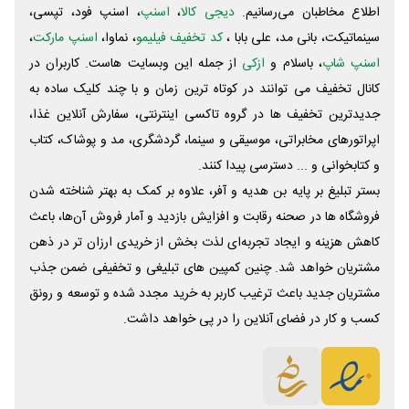
اطلاع مخاطبان می‌رسانیم.
دیجی کالا
،
اسنپ
، اسنپ فود، تپسی،
سینماتیکت، بانی مد، علی‌ بابا ،
کد تخفیف فیلیمو
، نماوا،
اسنپ مارکت
،
اسنپ شاپ
، باسلام و
ازکی
از جمله این وبسایت ‌هاست. کاربران در
کانال تخفیف می توانند در کوتاه ترین زمان و با چند کلیک ساده به
جدیدترین تخفیف ها در گروه تاکسی اینترنتی، سفارش آنلاین غذا،
اپراتورهای مخابراتی، موسیقی و سینما، گردشگری، مد و پوشاک، کتاب
و کتابخوانی و ... دسترسی پیدا کنند.
بستر تبلیغ بر پایه بن هدیه و آفر، علاوه بر کمک به بهتر شناخته شدن
فروشگاه ها در صحنه رقابت و افزایش بازدید و آمار فروش آن‌ها، باعث
کاهش هزینه و ایجاد تجربه‌ای لذت بخش از خریدی ارزان تر در ذهن
مشتریان خواهد شد. چنین کمپین های تبلیغی و تخفیفی ضمن جذب
مشتریان جدید باعث ترغیب کاربر به خرید مجدد شده و توسعه و رونق
کسب و کار در فضای آنلاین را در پی خواهد داشت.