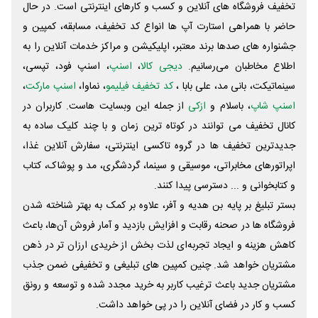
تخفیف فروشگاه های آنلاین و کسب و‌ کارهای اینترنتی است. در حال
حاضر با همراهی استارت آپ ها انواع کد تخفیف، مسابقه، کمپین و
جشنواره های صدها برند معتبر، اپلیکیشن و مراکز خدمات آنلاین را به
اطلاع مخاطبان می‌رسانیم.
دیجی کالا
،
اسنپ
، اسنپ فود، تپسی،
سینماتیکت، بانی مد، علی‌ بابا ،
کد تخفیف فیلیمو
، نماوا،
اسنپ مارکت
،
اسنپ شاپ
، باسلام و
ازکی
از جمله این وبسایت ‌هاست. کاربران در
کانال تخفیف می توانند در کوتاه ترین زمان و با چند کلیک ساده به
جدیدترین تخفیف ها در گروه تاکسی اینترنتی، سفارش آنلاین غذا،
اپراتورهای مخابراتی، موسیقی و سینما، گردشگری، مد و پوشاک، کتاب
و کتابخوانی و ... دسترسی پیدا کنند.
بستر تبلیغ بر پایه بن هدیه و آفر، علاوه بر کمک به بهتر شناخته شدن
فروشگاه ها در صحنه رقابت و افزایش بازدید و آمار فروش آن‌ها، باعث
کاهش هزینه و ایجاد تجربه‌ای لذت بخش از خریدی ارزان تر در ذهن
مشتریان خواهد شد. چنین کمپین های تبلیغی و تخفیفی ضمن جذب
مشتریان جدید باعث ترغیب کاربر به خرید مجدد شده و توسعه و رونق
کسب و کار در فضای آنلاین را در پی خواهد داشت.