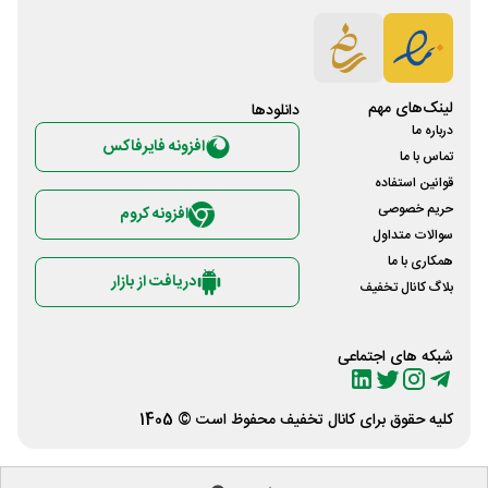
لینک‌های مهم
دانلود‌ها
درباره ما
افزونه فایرفاکس
تماس با ما
قوانین استفاده
حریم خصوصی
افزونه کروم
سوالات متداول
همکاری با ما
دریافت از بازار
بلاگ کانال تخفیف
شبکه های اجتماعی
کلیه حقوق برای
کانال تخفیف
محفوظ است © 1405