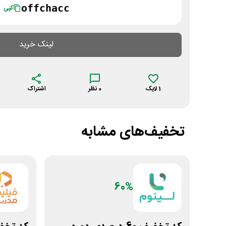
offchacc
کپی
لینک خرید
1
لایک
0
نظر
اشتراک
تخفیف‌های مشابه
60%