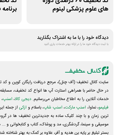
کد تخفیف 60 درصدی دوره
های علوم پزشکی لینوم
برنامه 
دیدگاه خود را با ما به اشتراک بگذارید
با ثبت دیدگاه خود ما را در ارائه بهتر خدمات یاری کنید
سایت کانال تخفیف (آف چنل)، مرجع دریافت رایگان کوپن و کد تخ
در حال حاضر با همراهی استارت آپ ها انواع کد تخفیف، مسابقه، 
خدمات آنلاین را به اطلاع مخاطبان می‌رسانیم.
دیجی کالا
،
اسنپ
، 
فیلیمو
، نماوا،
اسنپ مارکت
،
اسنپ شاپ
، باسلام و
ازکی
از جمله این
ترین زمان و با چند کلیک ساده به جدیدترین تخفیف ها در گروه ت
موسیقی و سینما، گردشگری، مد و پوشاک، کتاب و کتابخوانی و ... 
بستر تبلیغ بر پایه بن هدیه و آفر، علاوه بر کمک به بهتر شناخته 