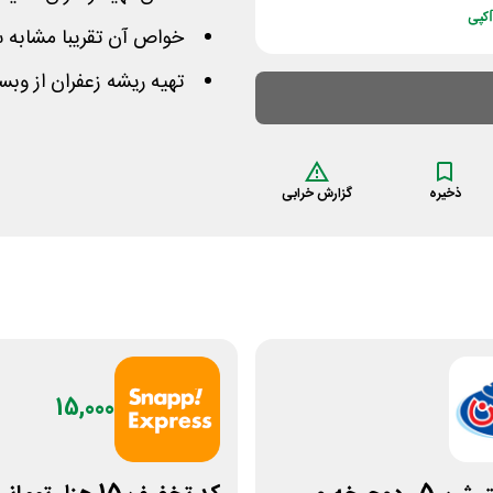
کپی
خواص آن تقریبا مشابه 
تهیه ریشه زعفران از وبس
ذخیره
گزارش خرابی
15,000