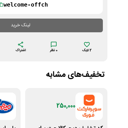
welcome-offch
لینک خرید
2
لایک
0
نظر
اشتراک
تخفیف‌های مشابه
250,000