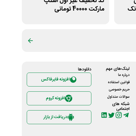
ی
کد تخفیف غیر اول اسنپ
نک
مارکت 40000 تومانی
لینک‌های مهم
دانلود‌ها
درباره ما
افزونه فایرفاکس
قوانین استفاده
حریم خصوصی
سوالات متداول
افزونه کروم
شبکه های
اجتماعی
دریافت از بازار