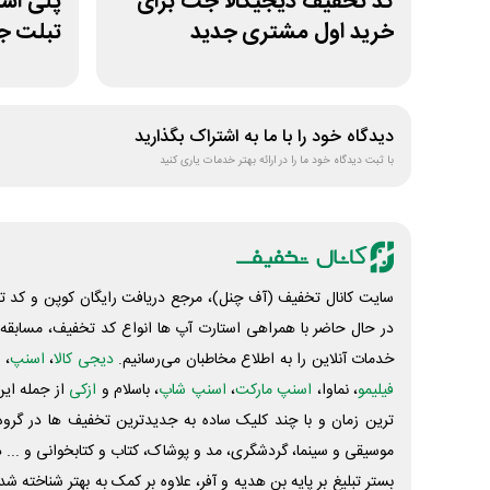
کد تخفیف دیجیکالا جت برای
خرید اول مشتری جدید
تبلت جو
دیدگاه خود را با ما به اشتراک بگذارید
با ثبت دیدگاه خود ما را در ارائه بهتر خدمات یاری کنید
سایت کانال تخفیف (آف چنل)، مرجع دریافت رایگان کوپن و کد تخ
در حال حاضر با همراهی استارت آپ ها انواع کد تخفیف، مسابقه، 
خدمات آنلاین را به اطلاع مخاطبان می‌رسانیم.
دیجی کالا
،
اسنپ
، 
فیلیمو
، نماوا،
اسنپ مارکت
،
اسنپ شاپ
، باسلام و
ازکی
از جمله این
ترین زمان و با چند کلیک ساده به جدیدترین تخفیف ها در گروه ت
موسیقی و سینما، گردشگری، مد و پوشاک، کتاب و کتابخوانی و ... 
بستر تبلیغ بر پایه بن هدیه و آفر، علاوه بر کمک به بهتر شناخته 