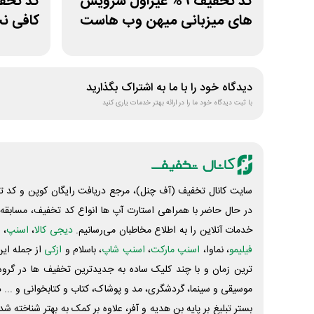
کد تخفیف 9% غیراول سرویس
های میزبانی میهن وب هاست
کافی ن
دیدگاه خود را با ما به اشتراک بگذارید
با ثبت دیدگاه خود ما را در ارائه بهتر خدمات یاری کنید
سایت کانال تخفیف (آف چنل)، مرجع دریافت رایگان کوپن و کد تخ
در حال حاضر با همراهی استارت آپ ها انواع کد تخفیف، مسابقه، 
خدمات آنلاین را به اطلاع مخاطبان می‌رسانیم.
دیجی کالا
،
اسنپ
، 
فیلیمو
، نماوا،
اسنپ مارکت
،
اسنپ شاپ
، باسلام و
ازکی
از جمله این
ترین زمان و با چند کلیک ساده به جدیدترین تخفیف ها در گروه ت
موسیقی و سینما، گردشگری، مد و پوشاک، کتاب و کتابخوانی و ... 
بستر تبلیغ بر پایه بن هدیه و آفر، علاوه بر کمک به بهتر شناخته 