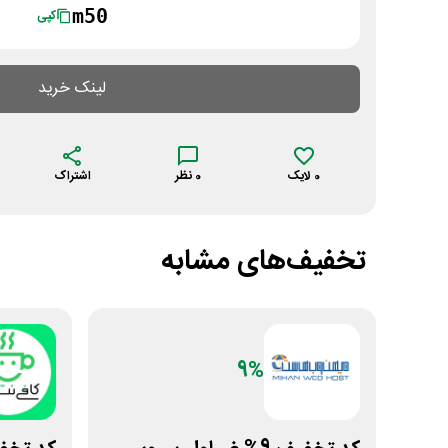
m50
کپی
لینک خرید
0
لایک
0
نظر
اشتراک
تخفیف‌های مشابه
9%