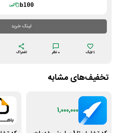
b100
کپی
لینک خرید
1
لایک
0
نظر
اشتراک
تخفیف‌های مشابه
1,000,000