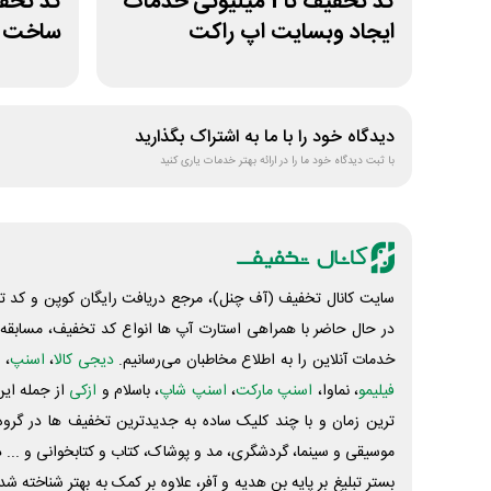
کد تخفیف تا 1 میلیونی خدمات
ایجاد وبسایت اپ راکت
ساخت س
دیدگاه خود را با ما به اشتراک بگذارید
با ثبت دیدگاه خود ما را در ارائه بهتر خدمات یاری کنید
سایت کانال تخفیف (آف چنل)، مرجع دریافت رایگان کوپن و کد تخ
در حال حاضر با همراهی استارت آپ ها انواع کد تخفیف، مسابقه، 
خدمات آنلاین را به اطلاع مخاطبان می‌رسانیم.
دیجی کالا
،
اسنپ
، 
فیلیمو
، نماوا،
اسنپ مارکت
،
اسنپ شاپ
، باسلام و
ازکی
از جمله این
ترین زمان و با چند کلیک ساده به جدیدترین تخفیف ها در گروه ت
موسیقی و سینما، گردشگری، مد و پوشاک، کتاب و کتابخوانی و ... 
بستر تبلیغ بر پایه بن هدیه و آفر، علاوه بر کمک به بهتر شناخته 