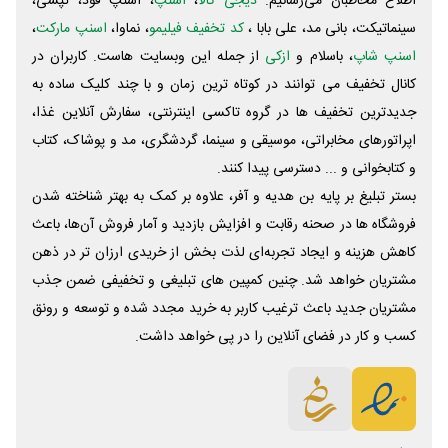
اطلاع مخاطبان می‌رسانیم.
دیجی کالا
،
اسنپ
، اسنپ فود، تپسی،
سینماتیکت، بانی مد، علی‌ بابا ،
کد تخفیف فیلیمو
، نماوا،
اسنپ مارکت
،
اسنپ شاپ
، باسلام و
ازکی
از جمله این وبسایت ‌هاست. کاربران در
کانال تخفیف می توانند در کوتاه ترین زمان و با چند کلیک ساده به
جدیدترین تخفیف ها در گروه تاکسی اینترنتی، سفارش آنلاین غذا،
اپراتورهای مخابراتی، موسیقی و سینما، گردشگری، مد و پوشاک، کتاب
و کتابخوانی و ... دسترسی پیدا کنند.
بستر تبلیغ بر پایه بن هدیه و آفر، علاوه بر کمک به بهتر شناخته شدن
فروشگاه ها در صحنه رقابت و افزایش بازدید و آمار فروش آن‌ها، باعث
کاهش هزینه و ایجاد تجربه‌ای لذت بخش از خریدی ارزان تر در ذهن
مشتریان خواهد شد. چنین کمپین های تبلیغی و تخفیفی ضمن جذب
مشتریان جدید باعث ترغیب کاربر به خرید مجدد شده و توسعه و رونق
کسب و کار در فضای آنلاین را در پی خواهد داشت.