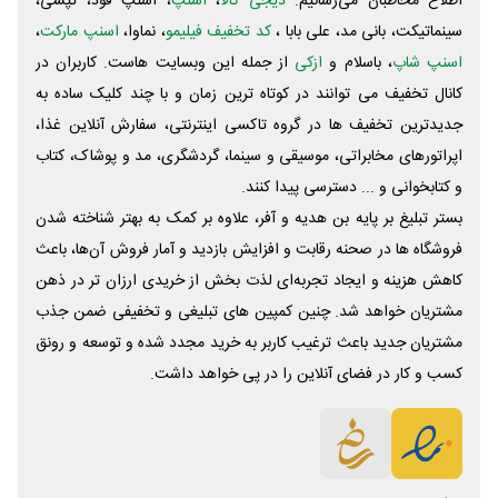
اطلاع مخاطبان می‌رسانیم.
دیجی کالا
،
اسنپ
، اسنپ فود، تپسی،
سینماتیکت، بانی مد، علی‌ بابا ،
کد تخفیف فیلیمو
، نماوا،
اسنپ مارکت
،
اسنپ شاپ
، باسلام و
ازکی
از جمله این وبسایت ‌هاست. کاربران در
کانال تخفیف می توانند در کوتاه ترین زمان و با چند کلیک ساده به
جدیدترین تخفیف ها در گروه تاکسی اینترنتی، سفارش آنلاین غذا،
اپراتورهای مخابراتی، موسیقی و سینما، گردشگری، مد و پوشاک، کتاب
و کتابخوانی و ... دسترسی پیدا کنند.
بستر تبلیغ بر پایه بن هدیه و آفر، علاوه بر کمک به بهتر شناخته شدن
فروشگاه ها در صحنه رقابت و افزایش بازدید و آمار فروش آن‌ها، باعث
کاهش هزینه و ایجاد تجربه‌ای لذت بخش از خریدی ارزان تر در ذهن
مشتریان خواهد شد. چنین کمپین های تبلیغی و تخفیفی ضمن جذب
مشتریان جدید باعث ترغیب کاربر به خرید مجدد شده و توسعه و رونق
کسب و کار در فضای آنلاین را در پی خواهد داشت.