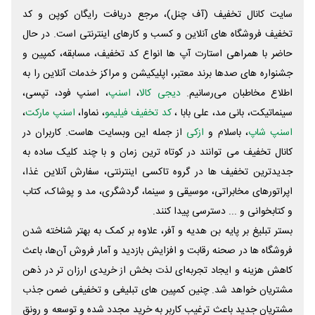
سایت کانال تخفیف (آف چنل)، مرجع دریافت رایگان کوپن و کد
تخفیف فروشگاه های آنلاین و کسب و‌ کارهای اینترنتی است. در حال
حاضر با همراهی استارت آپ ها انواع کد تخفیف، مسابقه، کمپین و
جشنواره های صدها برند معتبر، اپلیکیشن و مراکز خدمات آنلاین را به
اطلاع مخاطبان می‌رسانیم.
دیجی کالا
،
اسنپ
، اسنپ فود، تپسی،
سینماتیکت، بانی مد، علی‌ بابا ،
کد تخفیف فیلیمو
، نماوا،
اسنپ مارکت
،
اسنپ شاپ
، باسلام و
ازکی
از جمله این وبسایت ‌هاست. کاربران در
کانال تخفیف می توانند در کوتاه ترین زمان و با چند کلیک ساده به
جدیدترین تخفیف ها در گروه تاکسی اینترنتی، سفارش آنلاین غذا،
اپراتورهای مخابراتی، موسیقی و سینما، گردشگری، مد و پوشاک، کتاب
و کتابخوانی و ... دسترسی پیدا کنند.
بستر تبلیغ بر پایه بن هدیه و آفر، علاوه بر کمک به بهتر شناخته شدن
فروشگاه ها در صحنه رقابت و افزایش بازدید و آمار فروش آن‌ها، باعث
کاهش هزینه و ایجاد تجربه‌ای لذت بخش از خریدی ارزان تر در ذهن
مشتریان خواهد شد. چنین کمپین های تبلیغی و تخفیفی ضمن جذب
مشتریان جدید باعث ترغیب کاربر به خرید مجدد شده و توسعه و رونق