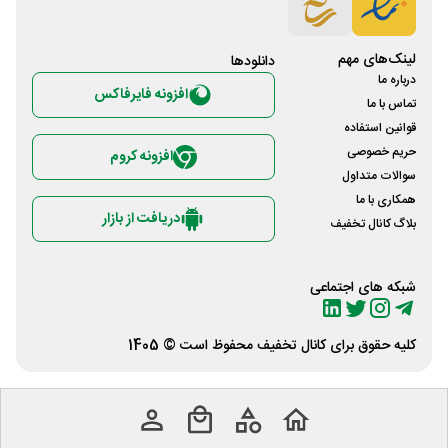
لینک‌های مهم
دانلود‌ها
درباره ما
افزونه فایرفاکس
تماس با ما
قوانین استفاده
حریم خصوصی
افزونه کروم
سوالات متداول
همکاری با ما
دریافت از بازار
بلاگ کانال تخفیف
شبکه های اجتماعی
کلیه حقوق برای
کانال تخفیف
محفوظ است © 1405