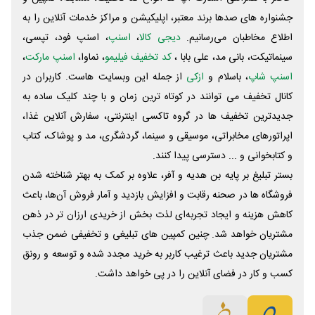
جشنواره های صدها برند معتبر، اپلیکیشن و مراکز خدمات آنلاین را به
اطلاع مخاطبان می‌رسانیم.
دیجی کالا
،
اسنپ
، اسنپ فود، تپسی،
سینماتیکت، بانی مد، علی‌ بابا ،
کد تخفیف فیلیمو
، نماوا،
اسنپ مارکت
،
اسنپ شاپ
، باسلام و
ازکی
از جمله این وبسایت ‌هاست. کاربران در
کانال تخفیف می توانند در کوتاه ترین زمان و با چند کلیک ساده به
جدیدترین تخفیف ها در گروه تاکسی اینترنتی، سفارش آنلاین غذا،
اپراتورهای مخابراتی، موسیقی و سینما، گردشگری، مد و پوشاک، کتاب
و کتابخوانی و ... دسترسی پیدا کنند.
بستر تبلیغ بر پایه بن هدیه و آفر، علاوه بر کمک به بهتر شناخته شدن
فروشگاه ها در صحنه رقابت و افزایش بازدید و آمار فروش آن‌ها، باعث
کاهش هزینه و ایجاد تجربه‌ای لذت بخش از خریدی ارزان تر در ذهن
مشتریان خواهد شد. چنین کمپین های تبلیغی و تخفیفی ضمن جذب
مشتریان جدید باعث ترغیب کاربر به خرید مجدد شده و توسعه و رونق
کسب و کار در فضای آنلاین را در پی خواهد داشت.