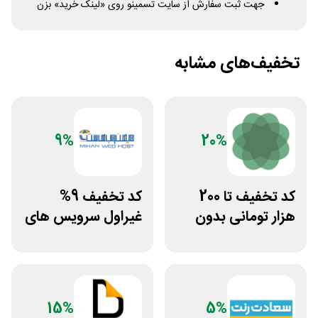
جهت ثبت سفارش از سایت تسمینو روی «لینک خرید» بزن
تخفیف‌های مشابه
9%
20%
کد تخفیف تا 200
کد تخفیف 9%
هزار تومانی بدون
غیراول سرویس های
محدودیت رژیم
میزبانی میهن وب
غذایی بروکلی
هاست
15%
5%