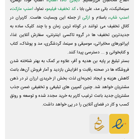
اطلاع مخاطبان می‌رسانیم.
دیجی کالا
،
اسنپ
، اسنپ فود، تپسی،
سینماتیکت، بانی مد، علی‌ بابا ،
کد تخفیف فیلیمو
، نماوا،
اسنپ مارکت
،
اسنپ شاپ
، باسلام و
ازکی
از جمله این وبسایت ‌هاست. کاربران در
کانال تخفیف می توانند در کوتاه ترین زمان و با چند کلیک ساده به
جدیدترین تخفیف ها در گروه تاکسی اینترنتی، سفارش آنلاین غذا،
اپراتورهای مخابراتی، موسیقی و سینما، گردشگری، مد و پوشاک، کتاب
و کتابخوانی و ... دسترسی پیدا کنند.
بستر تبلیغ بر پایه بن هدیه و آفر، علاوه بر کمک به بهتر شناخته شدن
فروشگاه ها در صحنه رقابت و افزایش بازدید و آمار فروش آن‌ها، باعث
کاهش هزینه و ایجاد تجربه‌ای لذت بخش از خریدی ارزان تر در ذهن
مشتریان خواهد شد. چنین کمپین های تبلیغی و تخفیفی ضمن جذب
مشتریان جدید باعث ترغیب کاربر به خرید مجدد شده و توسعه و رونق
کسب و کار در فضای آنلاین را در پی خواهد داشت.