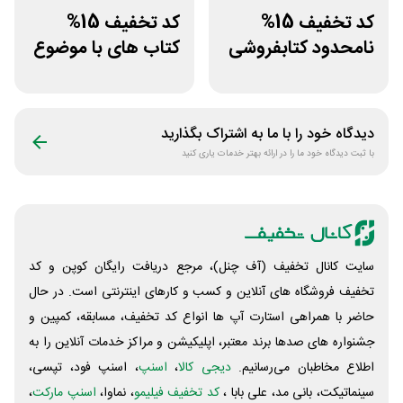
کد تخفیف 15%
کد تخفیف 15%
نامحدود کتابفروشی
کتاب های با موضوع
آنلاین کتاب رسان
کسب و کار سایت
سیموف
دیدگاه خود را با ما به اشتراک بگذارید
با ثبت دیدگاه خود ما را در ارائه بهتر خدمات یاری کنید
سایت کانال تخفیف (آف چنل)، مرجع دریافت رایگان کوپن و کد
تخفیف فروشگاه های آنلاین و کسب و‌ کارهای اینترنتی است. در حال
حاضر با همراهی استارت آپ ها انواع کد تخفیف، مسابقه، کمپین و
جشنواره های صدها برند معتبر، اپلیکیشن و مراکز خدمات آنلاین را به
اطلاع مخاطبان می‌رسانیم.
دیجی کالا
،
اسنپ
، اسنپ فود، تپسی،
سینماتیکت، بانی مد، علی‌ بابا ،
کد تخفیف فیلیمو
، نماوا،
اسنپ مارکت
،