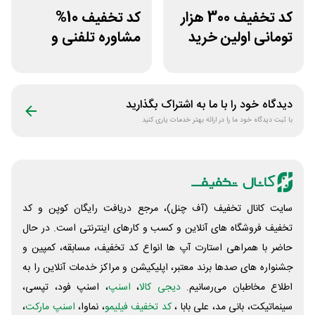
کد تخفیف 300 هزار
کد تخفیف 10%
تومانی اولین خرید
مشاوره تلفنی و
بیوتی کد
متنی با پزشک
رویینو
دیدگاه خود را با ما به اشتراک بگذارید
با ثبت دیدگاه خود ما را در ارائه بهتر خدمات یاری کنید
سایت کانال تخفیف (آف چنل)، مرجع دریافت رایگان کوپن و کد
تخفیف فروشگاه های آنلاین و کسب و‌ کارهای اینترنتی است. در حال
حاضر با همراهی استارت آپ ها انواع کد تخفیف، مسابقه، کمپین و
جشنواره های صدها برند معتبر، اپلیکیشن و مراکز خدمات آنلاین را به
اطلاع مخاطبان می‌رسانیم.
دیجی کالا
،
اسنپ
، اسنپ فود، تپسی،
سینماتیکت، بانی مد، علی‌ بابا ،
کد تخفیف فیلیمو
، نماوا،
اسنپ مارکت
،