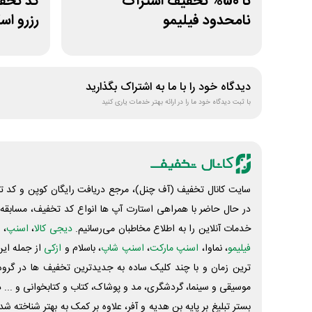
تا 50% تخفیف اشتراک
نامحدود فیلیمو
رزرو اس
دیدگاه خود را با ما به اشتراک بگذارید
با ثبت دیدگاه خود ما را در ارائه بهتر خدمات یاری کنید
سایت کانال تخفیف (آف چنل)، مرجع دریافت رایگان کوپن و کد تخ
در حال حاضر با همراهی استارت آپ ها انواع کد تخفیف، مسابقه، 
خدمات آنلاین را به اطلاع مخاطبان می‌رسانیم.
دیجی کالا
،
اسنپ
، 
فیلیمو
، نماوا،
اسنپ مارکت
،
اسنپ شاپ
، باسلام و
ازکی
از جمله این
ترین زمان و با چند کلیک ساده به جدیدترین تخفیف ها در گروه ت
موسیقی و سینما، گردشگری، مد و پوشاک، کتاب و کتابخوانی و ... 
بستر تبلیغ بر پایه بن هدیه و آفر، علاوه بر کمک به بهتر شناخته 