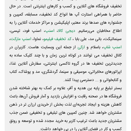
تخفیف فروشگاه های آنلاین و کسب و‌ کارهای اینترنتی است. در حال
حاضر با همراهی استارت آپ ها انواع کد تخفیف، مسابقه، کمپین و
جشنواره های صدها برند معتبر، اپلیکیشن و مراکز خدمات آنلاین را به
اطلاع مخاطبان می‌رسانیم.
دیجی کالا
،
اسنپ
، اسنپ فود، تپسی،
سینماتیکت، بانی مد، علی‌ بابا ،
کد تخفیف فیلیمو
، نماوا،
اسنپ مارکت
،
اسنپ شاپ
، باسلام و
ازکی
از جمله این وبسایت ‌هاست. کاربران در
کانال تخفیف می توانند در کوتاه ترین زمان و با چند کلیک ساده به
جدیدترین تخفیف ها در گروه تاکسی اینترنتی، سفارش آنلاین غذا،
اپراتورهای مخابراتی، موسیقی و سینما، گردشگری، مد و پوشاک، کتاب
و کتابخوانی و ... دسترسی پیدا کنند.
بستر تبلیغ بر پایه بن هدیه و آفر، علاوه بر کمک به بهتر شناخته شدن
فروشگاه ها در صحنه رقابت و افزایش بازدید و آمار فروش آن‌ها، باعث
کاهش هزینه و ایجاد تجربه‌ای لذت بخش از خریدی ارزان تر در ذهن
مشتریان خواهد شد. چنین کمپین های تبلیغی و تخفیفی ضمن جذب
مشتریان جدید باعث ترغیب کاربر به خرید مجدد شده و توسعه و رونق
کسب و کار در فضای آنلاین را در پی خواهد داشت.