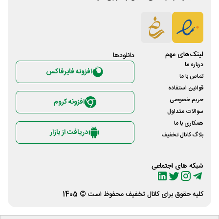
لینک‌های مهم
دانلود‌ها
درباره ما
افزونه فایرفاکس
تماس با ما
قوانین استفاده
حریم خصوصی
افزونه کروم
سوالات متداول
همکاری با ما
دریافت از بازار
بلاگ کانال تخفیف
شبکه های اجتماعی
کلیه حقوق برای
کانال تخفیف
محفوظ است © 1405