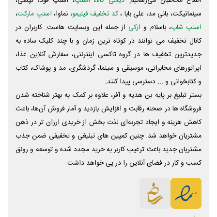
اطلاع مخاطبان می‌رسانیم.
دیجی کالا
،
اسنپ
، اسنپ فود، تپسی،
سینماتیکت، بانی مد، علی‌ بابا ،
کد تخفیف فیلیمو
، نماوا،
اسنپ مارکت
،
اسنپ شاپ
، باسلام و
ازکی
از جمله این وبسایت ‌هاست. کاربران در
کانال تخفیف می توانند در کوتاه ترین زمان و با چند کلیک ساده به
جدیدترین تخفیف ها در گروه تاکسی اینترنتی، سفارش آنلاین غذا،
اپراتورهای مخابراتی، موسیقی و سینما، گردشگری، مد و پوشاک، کتاب
و کتابخوانی و ... دسترسی پیدا کنند.
بستر تبلیغ بر پایه بن هدیه و آفر، علاوه بر کمک به بهتر شناخته شدن
فروشگاه ها در صحنه رقابت و افزایش بازدید و آمار فروش آن‌ها، باعث
کاهش هزینه و ایجاد تجربه‌ای لذت بخش از خریدی ارزان تر در ذهن
مشتریان خواهد شد. چنین کمپین های تبلیغی و تخفیفی ضمن جذب
مشتریان جدید باعث ترغیب کاربر به خرید مجدد شده و توسعه و رونق
کسب و کار در فضای آنلاین را در پی خواهد داشت.