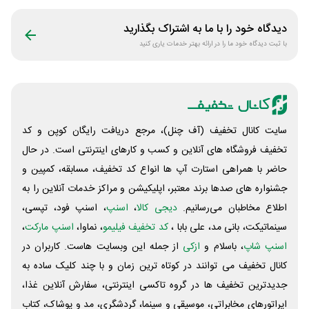
دیدگاه خود را با ما به اشتراک بگذارید
با ثبت دیدگاه خود ما را در ارائه بهتر خدمات یاری کنید
سایت کانال تخفیف (آف چنل)، مرجع دریافت رایگان کوپن و کد
تخفیف فروشگاه های آنلاین و کسب و‌ کارهای اینترنتی است. در حال
حاضر با همراهی استارت آپ ها انواع کد تخفیف، مسابقه، کمپین و
جشنواره های صدها برند معتبر، اپلیکیشن و مراکز خدمات آنلاین را به
اطلاع مخاطبان می‌رسانیم.
دیجی کالا
،
اسنپ
، اسنپ فود، تپسی،
سینماتیکت، بانی مد، علی‌ بابا ،
کد تخفیف فیلیمو
، نماوا،
اسنپ مارکت
،
اسنپ شاپ
، باسلام و
ازکی
از جمله این وبسایت ‌هاست. کاربران در
کانال تخفیف می توانند در کوتاه ترین زمان و با چند کلیک ساده به
جدیدترین تخفیف ها در گروه تاکسی اینترنتی، سفارش آنلاین غذا،
اپراتورهای مخابراتی، موسیقی و سینما، گردشگری، مد و پوشاک، کتاب