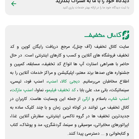
دیدگاه خود را با ما به اشتراک بگذارید
با ثبت دیدگاه خود ما را در ارائه بهتر خدمات یاری کنید
سایت کانال تخفیف (آف چنل)، مرجع دریافت رایگان کوپن و کد
تخفیف فروشگاه های آنلاین و کسب و‌ کارهای اینترنتی است. در حال
حاضر با همراهی استارت آپ ها انواع کد تخفیف، مسابقه، کمپین و
جشنواره های صدها برند معتبر، اپلیکیشن و مراکز خدمات آنلاین را به
اطلاع مخاطبان می‌رسانیم.
دیجی کالا
،
اسنپ
، اسنپ فود، تپسی،
سینماتیکت، بانی مد، علی‌ بابا ،
کد تخفیف فیلیمو
، نماوا،
اسنپ مارکت
،
اسنپ شاپ
، باسلام و
ازکی
از جمله این وبسایت ‌هاست. کاربران در
کانال تخفیف می توانند در کوتاه ترین زمان و با چند کلیک ساده به
جدیدترین تخفیف ها در گروه تاکسی اینترنتی، سفارش آنلاین غذا،
اپراتورهای مخابراتی، موسیقی و سینما، گردشگری، مد و پوشاک، کتاب
و کتابخوانی و ... دسترسی پیدا کنند.