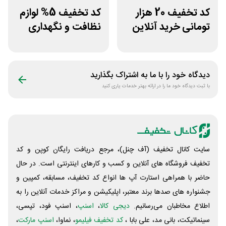
کد تخفیف 20 هزار
کد تخفیف 5% لوازم
تومانی خرید آنلاین
نظافت و نگهداری
چای مای گیلا
خودرو کستل
دیدگاه خود را با ما به اشتراک بگذارید
با ثبت دیدگاه خود ما را در ارائه بهتر خدمات یاری کنید
سایت کانال تخفیف (آف چنل)، مرجع دریافت رایگان کوپن و کد
تخفیف فروشگاه های آنلاین و کسب و‌ کارهای اینترنتی است. در حال
حاضر با همراهی استارت آپ ها انواع کد تخفیف، مسابقه، کمپین و
جشنواره های صدها برند معتبر، اپلیکیشن و مراکز خدمات آنلاین را به
اطلاع مخاطبان می‌رسانیم.
دیجی کالا
،
اسنپ
، اسنپ فود، تپسی،
سینماتیکت، بانی مد، علی‌ بابا ،
کد تخفیف فیلیمو
، نماوا،
اسنپ مارکت
،