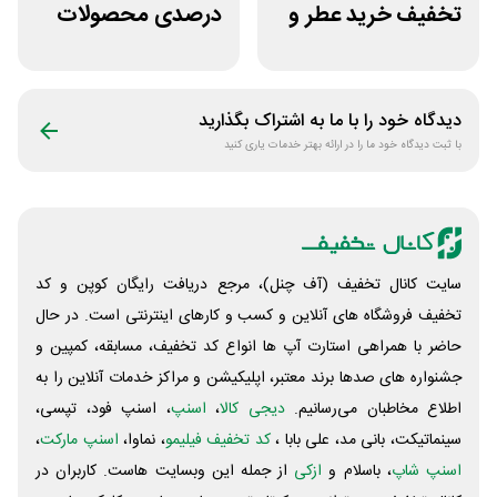
تخفیف خرید عطر و
درصدی محصولات
ادکلن از عطرافشان
زیبایی روژا
دیدگاه خود را با ما به اشتراک بگذارید
با ثبت دیدگاه خود ما را در ارائه بهتر خدمات یاری کنید
سایت کانال تخفیف (آف چنل)، مرجع دریافت رایگان کوپن و کد
تخفیف فروشگاه های آنلاین و کسب و‌ کارهای اینترنتی است. در حال
حاضر با همراهی استارت آپ ها انواع کد تخفیف، مسابقه، کمپین و
جشنواره های صدها برند معتبر، اپلیکیشن و مراکز خدمات آنلاین را به
اطلاع مخاطبان می‌رسانیم.
دیجی کالا
،
اسنپ
، اسنپ فود، تپسی،
سینماتیکت، بانی مد، علی‌ بابا ،
کد تخفیف فیلیمو
، نماوا،
اسنپ مارکت
،
اسنپ شاپ
، باسلام و
ازکی
از جمله این وبسایت ‌هاست. کاربران در