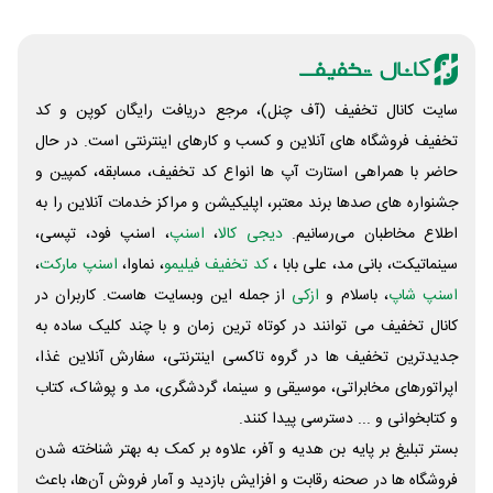
سایت کانال تخفیف (آف چنل)، مرجع دریافت رایگان کوپن و کد
تخفیف فروشگاه های آنلاین و کسب و‌ کارهای اینترنتی است. در حال
حاضر با همراهی استارت آپ ها انواع کد تخفیف، مسابقه، کمپین و
جشنواره های صدها برند معتبر، اپلیکیشن و مراکز خدمات آنلاین را به
اطلاع مخاطبان می‌رسانیم.
دیجی کالا
،
اسنپ
، اسنپ فود، تپسی،
سینماتیکت، بانی مد، علی‌ بابا ،
کد تخفیف فیلیمو
، نماوا،
اسنپ مارکت
،
اسنپ شاپ
، باسلام و
ازکی
از جمله این وبسایت ‌هاست. کاربران در
کانال تخفیف می توانند در کوتاه ترین زمان و با چند کلیک ساده به
جدیدترین تخفیف ها در گروه تاکسی اینترنتی، سفارش آنلاین غذا،
اپراتورهای مخابراتی، موسیقی و سینما، گردشگری، مد و پوشاک، کتاب
و کتابخوانی و ... دسترسی پیدا کنند.
بستر تبلیغ بر پایه بن هدیه و آفر، علاوه بر کمک به بهتر شناخته شدن
فروشگاه ها در صحنه رقابت و افزایش بازدید و آمار فروش آن‌ها، باعث