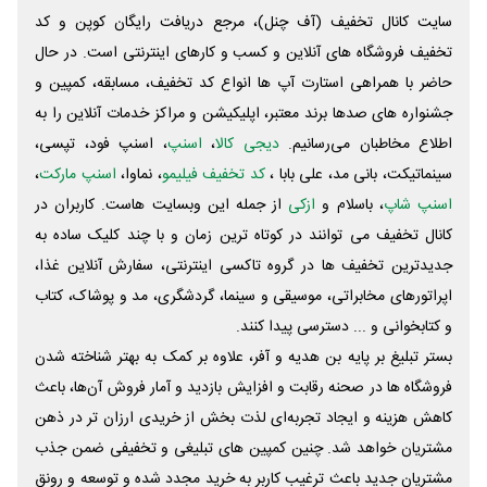
سایت کانال تخفیف (آف چنل)، مرجع دریافت رایگان کوپن و کد
تخفیف فروشگاه های آنلاین و کسب و‌ کارهای اینترنتی است. در حال
حاضر با همراهی استارت آپ ها انواع کد تخفیف، مسابقه، کمپین و
جشنواره های صدها برند معتبر، اپلیکیشن و مراکز خدمات آنلاین را به
اطلاع مخاطبان می‌رسانیم.
دیجی کالا
،
اسنپ
، اسنپ فود، تپسی،
سینماتیکت، بانی مد، علی‌ بابا ،
کد تخفیف فیلیمو
، نماوا،
اسنپ مارکت
،
اسنپ شاپ
، باسلام و
ازکی
از جمله این وبسایت ‌هاست. کاربران در
کانال تخفیف می توانند در کوتاه ترین زمان و با چند کلیک ساده به
جدیدترین تخفیف ها در گروه تاکسی اینترنتی، سفارش آنلاین غذا،
اپراتورهای مخابراتی، موسیقی و سینما، گردشگری، مد و پوشاک، کتاب
و کتابخوانی و ... دسترسی پیدا کنند.
بستر تبلیغ بر پایه بن هدیه و آفر، علاوه بر کمک به بهتر شناخته شدن
فروشگاه ها در صحنه رقابت و افزایش بازدید و آمار فروش آن‌ها، باعث
کاهش هزینه و ایجاد تجربه‌ای لذت بخش از خریدی ارزان تر در ذهن
مشتریان خواهد شد. چنین کمپین های تبلیغی و تخفیفی ضمن جذب
مشتریان جدید باعث ترغیب کاربر به خرید مجدد شده و توسعه و رونق