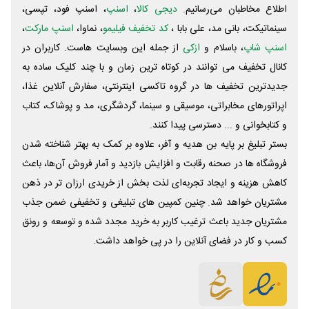
اطلاع مخاطبان می‌رسانیم.
دیجی کالا
،
اسنپ
، اسنپ فود، تپسی،
سینماتیکت، بانی مد، علی‌ بابا ،
کد تخفیف فیلیمو
، نماوا،
اسنپ مارکت
،
اسنپ شاپ
، باسلام و
ازکی
از جمله این وبسایت ‌هاست. کاربران در
کانال تخفیف می توانند در کوتاه ترین زمان و با چند کلیک ساده به
جدیدترین تخفیف ها در گروه تاکسی اینترنتی، سفارش آنلاین غذا،
اپراتورهای مخابراتی، موسیقی و سینما، گردشگری، مد و پوشاک، کتاب
و کتابخوانی و ... دسترسی پیدا کنند.
بستر تبلیغ بر پایه بن هدیه و آفر، علاوه بر کمک به بهتر شناخته شدن
فروشگاه ها در صحنه رقابت و افزایش بازدید و آمار فروش آن‌ها، باعث
کاهش هزینه و ایجاد تجربه‌ای لذت بخش از خریدی ارزان تر در ذهن
مشتریان خواهد شد. چنین کمپین های تبلیغی و تخفیفی ضمن جذب
مشتریان جدید باعث ترغیب کاربر به خرید مجدد شده و توسعه و رونق
کسب و کار در فضای آنلاین را در پی خواهد داشت.