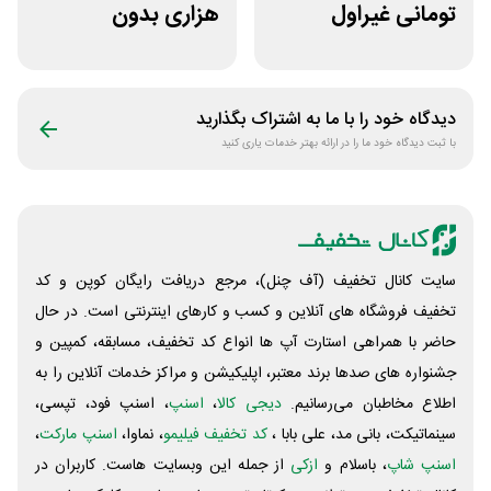
تومانی غیراول
هزاری بدون
فروشگاه ایرانتک 24
محدودیت لوازم
ورزشی لیموشاپ
دیدگاه خود را با ما به اشتراک بگذارید
با ثبت دیدگاه خود ما را در ارائه بهتر خدمات یاری کنید
سایت کانال تخفیف (آف چنل)، مرجع دریافت رایگان کوپن و کد
تخفیف فروشگاه های آنلاین و کسب و‌ کارهای اینترنتی است. در حال
حاضر با همراهی استارت آپ ها انواع کد تخفیف، مسابقه، کمپین و
جشنواره های صدها برند معتبر، اپلیکیشن و مراکز خدمات آنلاین را به
اطلاع مخاطبان می‌رسانیم.
دیجی کالا
،
اسنپ
، اسنپ فود، تپسی،
سینماتیکت، بانی مد، علی‌ بابا ،
کد تخفیف فیلیمو
، نماوا،
اسنپ مارکت
،
اسنپ شاپ
، باسلام و
ازکی
از جمله این وبسایت ‌هاست. کاربران در