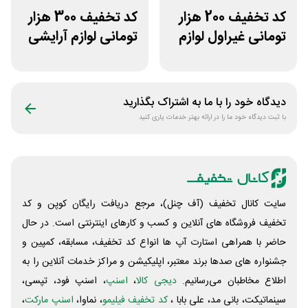
کد تخفیف 200 هزار
کد تخفیف 300 هزار
تومانی غیراول لوازم
تومانی لوازم آرایشی
آرایشی لیاتیم شاپ
بهداشتی لونا اسکین
دیدگاه خود را با ما به اشتراک بگذارید
با ثبت دیدگاه خود ما را در ارائه بهتر خدمات یاری کنید
سایت کانال تخفیف (آف چنل)، مرجع دریافت رایگان کوپن و کد
تخفیف فروشگاه های آنلاین و کسب و‌ کارهای اینترنتی است. در حال
حاضر با همراهی استارت آپ ها انواع کد تخفیف، مسابقه، کمپین و
جشنواره های صدها برند معتبر، اپلیکیشن و مراکز خدمات آنلاین را به
اطلاع مخاطبان می‌رسانیم.
دیجی کالا
،
اسنپ
، اسنپ فود، تپسی،
سینماتیکت، بانی مد، علی‌ بابا ،
کد تخفیف فیلیمو
، نماوا،
اسنپ مارکت
،