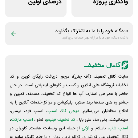
واگذاری پروژه
درصدی اولین
دورکاری پارس
مشاوره سایت یک
فریلنسر
وکیل
دیدگاه خود را با ما به اشتراک بگذارید
با ثبت دیدگاه خود ما را در ارائه بهتر خدمات یاری کنید
سایت کانال تخفیف (آف چنل)، مرجع دریافت رایگان کوپن و کد
تخفیف فروشگاه های آنلاین و کسب و‌ کارهای اینترنتی است. در حال
حاضر با همراهی استارت آپ ها انواع کد تخفیف، مسابقه، کمپین و
جشنواره های صدها برند معتبر، اپلیکیشن و مراکز خدمات آنلاین را به
اطلاع مخاطبان می‌رسانیم.
دیجی کالا
،
اسنپ
، اسنپ فود، تپسی،
سینماتیکت، بانی مد، علی‌ بابا ،
کد تخفیف فیلیمو
، نماوا،
اسنپ مارکت
،
اسنپ شاپ
، باسلام و
ازکی
از جمله این وبسایت ‌هاست. کاربران در
کانال تخفیف می توانند در کوتاه ترین زمان و با چند کلیک ساده به